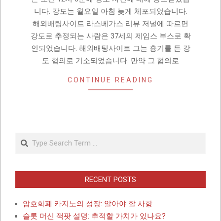
니다. 강도는 월요일 아침 늦게 체포되었습니다.
해외배팅사이트 라스베가스 리뷰 저널에 따르면
강도로 추정되는 사람은 37세의 제임스 부스로 확
인되었습니다. 해외배팅사이트 그는 흉기를 든 강
도 혐의로 기소되었습니다. 만약 그 혐의로
CONTINUE READING
Search
RECENT POSTS
암호화폐 카지노의 성장: 알아야 할 사항
슬롯 머신 잭팟 설명: 추적할 가치가 있나요?