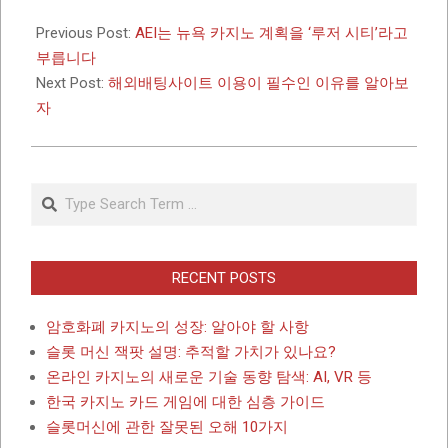
2022-
12-
Previous Post:
AEI는 뉴욕 카지노 계획을 ‘루저 시티’라고
12
부릅니다
Next Post:
해외배팅사이트 이용이 필수인 이유를 알아보
자
Search
RECENT POSTS
암호화폐 카지노의 성장: 알아야 할 사항
슬롯 머신 잭팟 설명: 추적할 가치가 있나요?
온라인 카지노의 새로운 기술 동향 탐색: AI, VR 등
한국 카지노 카드 게임에 대한 심층 가이드
슬롯머신에 관한 잘못된 오해 10가지