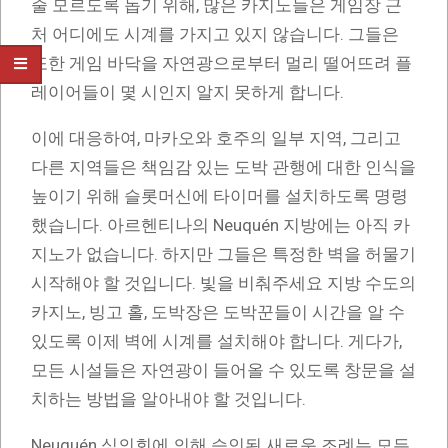
줄 모르도록 돕기 위해, 많은 카지노들은 게임장 근
처 어디에도 시계를 가지고 있지 않습니다. 그들은
또한 게임 바닥을 자연광으로부터 멀리 떨어뜨려 플
레이어들이 몇 시인지 알지 못하게 합니다.
이에 대응하여, 마카오와 호주의 일부 지역, 그리고
다른 지역들은 책임감 있는 도박 관행에 대한 인식을
높이기 위해 슬롯머신에 타이머를 설치하도록 명령
했습니다. 아르헨티나의 Neuquén 지방에는 아직 카
지노가 없습니다. 하지만 그들은 특정한 벽을 허물기
시작해야 할 것입니다. 빛을 비춰주세요 지방 수도의
카지노, 빙고 홀, 도박장은 도박꾼들이 시간을 알 수
있도록 이제 벽에 시계를 설치해야 합니다. 게다가,
모든 시설들은 자연광이 들어올 수 있도록 창문을 설
치하는 방법을 알아내야 할 것입니다.
Neuquén 심의회에 의해 승인된 새로운 조례는 모든