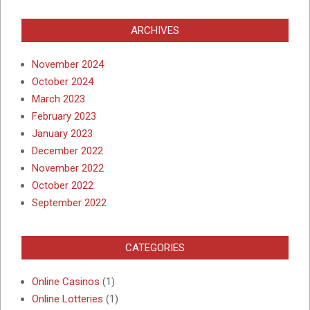
ARCHIVES
November 2024
October 2024
March 2023
February 2023
January 2023
December 2022
November 2022
October 2022
September 2022
CATEGORIES
Online Casinos
(1)
Online Lotteries
(1)